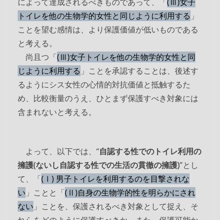
によって達成されるべきものであって、「
(Ⅲ)女子
トイレを他の生物学的女性と同じように利用する
」
ことを望む感情は、より保護価値が低いものである
と考える。
尚且つ「
(Ⅲ)女子トイレを他の生物学的女性と同
じように利用する
」ことを承認することは、後述す
るようにシス女性の心情的対抗価値と抵触するた
め、比較衡量のうえ、ひとまず保護すべき対象には
含まれないと考える。
よって、以下では、“
自認する性でのトイレ利用の
擁護(ないし自認する性での生活の貫徹の擁護)
”とし
て、「
(Ⅰ) 男子トイレを利用するのを目撃されな
い
」ことと「
(Ⅱ)自身の生物学的性を明らかにされ
ない
」ことを、保護されるべき対象として捉え、そ