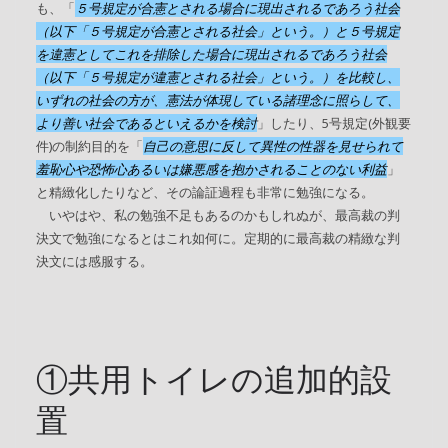
も、「
５号規定が合憲とされる場合に現出されるであろう社会
（以下「５号規定が合憲とされる社会」という。）と５号規定
を違憲としてこれを排除した場合に現出されるであろう社会
（以下「５号規定が違憲とされる社会」という。）を比較し、
いずれの社会の方が、憲法が体現している諸理念に照らして、
より善い社会であるといえるかを検討
」したり、5号規定(外観要
件)の制約目的を「
自己の意思に反して異性の性器を見せられて
羞恥心や恐怖心あるいは嫌悪感を抱かされることのない利益
」
と精緻化したりなど、その論証過程も非常に勉強になる。
いやはや、私の勉強不足もあるのかもしれぬが、最高裁の判
決文で勉強になるとはこれ如何に。定期的に最高裁の精緻な判
決文には感服する。
①共用トイレの追加的設
置