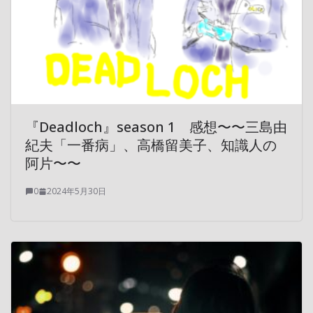
『Deadloch』season 1 感想〜〜三島由
紀夫「一番病」、高橋留美子、知識人の
阿片〜〜
0
2024年5月30日