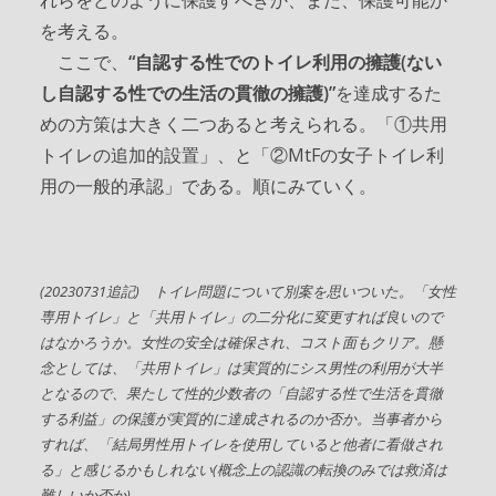
れらをどのように保護すべきか、また、保護可能か
を考える。
ここで、
“自認する性でのトイレ利用の擁護(ない
し自認する性での生活の貫徹の擁護)”
を達成するた
めの方策は大きく二つあると考えられる。「①共用
トイレの追加的設置」、と「②MtFの女子トイレ利
用の一般的承認」である。順にみていく。
(20230731追記) トイレ問題について別案を思いついた。「女性
専用トイレ」と「共用トイレ」の二分化に変更すれば良いので
はなかろうか。女性の安全は確保され、コスト面もクリア。懸
念としては、「共用トイレ」は実質的にシス男性の利用が大半
となるので、果たして性的少数者の「自認する性で生活を貫徹
する利益」の保護が実質的に達成されるのか否か。当事者から
すれば、「結局男性用トイレを使用していると他者に看做され
る」と感じるかもしれない(概念上の認識の転換のみでは救済は
難しいか否か)。