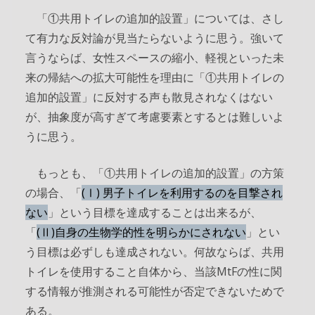
「①共用トイレの追加的設置」については、さし
て有力な反対論が見当たらないように思う。強いて
言うならば、女性スペースの縮小、軽視といった未
来の帰結への拡大可能性を理由に「①共用トイレの
追加的設置」に反対する声も散見されなくはない
が、抽象度が高すぎて考慮要素とするとは難しいよ
うに思う。
もっとも、「①共用トイレの追加的設置」の方策
の場合、「
(Ⅰ) 男子トイレを利用するのを目撃され
ない
」という目標を達成することは出来るが、
「
(Ⅱ)自身の生物学的性を明らかにされない
」とい
う目標は必ずしも達成されない。何故ならば、共用
トイレを使用すること自体から、当該MtFの性に関
する情報が推測される可能性が否定できないためで
ある。