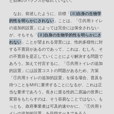
と効果のバランスが取れていない。
なお、前述したように、目標「
(Ⅱ)自身の生物学
的性を明らかにされない
」ことは、「①共用トイレ
の追加的設置」によっては完全には保全されない
が、そもそも「
(Ⅱ)自身の生物学的性を明らかにさ
れない
」ことが望まれる背景には、性的多様性に対
する不寛容があるのであって、これは、むしろ、そ
の不寛容を是正していくことにより解決する問題で
あろう。加えて付言するに、「①共用トイレの追加
的設置」には設置コストの問題があるため、方策
「①共用トイレの追加的設置」を採る場合、普及を
待つことをMtFに要求することになるが、これは正
当な要求であろう。長きに渡る性的二原論の世界に
変容をもたらすのは、そう容易なことではない。も
っとも、政府事業者は可及的速やかに、「①共用ト
イレの追加的設置」を目指すべきであろう。