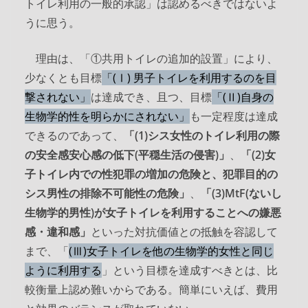
トイレ利用の一般的承認」は認めるべきではないよ
うに思う。
理由は、「①共用トイレの追加的設置」により、
少なくとも目標
「(Ⅰ) 男子トイレを利用するのを目
撃されない」
は達成でき、且つ、目標
「(Ⅱ)自身の
生物学的性を明らかにされない」
も一定程度は達成
できるのであって、
「(1)シス女性のトイレ利用の際
の安全感安心感の低下(平穏生活の侵害)」
、
「(2)女
子トイレ内での性犯罪の増加の危険と、犯罪目的の
シス男性の排除不可能性の危険」
、
「(3)MtF(ないし
生物学的男性)が女子トイレを利用することへの嫌悪
感・違和感」
といった対抗価値との抵触を容認して
まで、「
(Ⅲ)女子トイレを他の生物学的女性と同じ
ように利用する
」という目標を達成すべきとは、比
較衡量上認め難いからである。簡単にいえば、費用