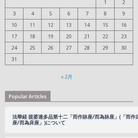
1
2
3
4
5
6
7
8
9
10
11
12
13
14
15
16
17
18
19
20
21
22
23
24
25
26
27
28
29
30
31
« 2月
Popular Articles
法華経 提婆達多品第十二「而作牀座/而為牀座」(「而作
座/而為床座」)について