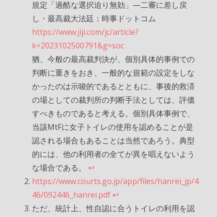
規定「過酷な選択迫り無効」―二審に差し戻
し・最高裁大法廷：時事ドットコム
https://www.jiji.com/jc/article?
k=2023102500791&g=soc
猶、今般の最高裁判決が、個別具体的事例での
判断に重きをおき、一般的な規範の設定をしな
かったのは示唆的であるとともに、事後的救済
の場としての裁判所の判断手法としては、評価
すべきものであると考える。個別具体事例で、
当該MtFに女子トイレの使用を認めることが是
認される場合もあることは当然であろう。典型
的には、他の利用者の全てが異を唱えないよう
な場合である。
↩︎
https://www.courts.go.jp/app/files/hanrei_jp/4
46/092446_hanrei.pdf
↩︎
ただ、統計上、性自認に合うトイレの利用を認