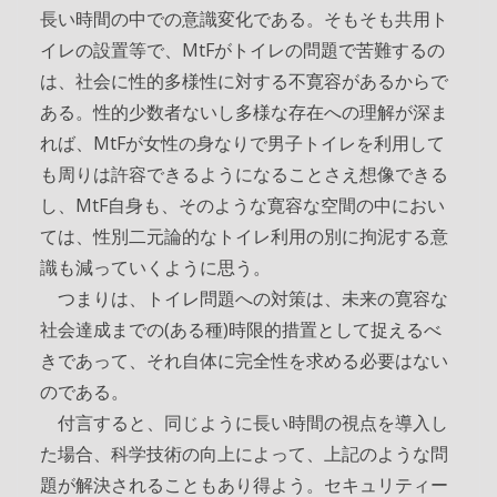
長い時間の中での意識変化である。そもそも共用ト
イレの設置等で、MtFがトイレの問題で苦難するの
は、社会に性的多様性に対する不寛容があるからで
ある。性的少数者ないし多様な存在への理解が深ま
れば、MtFが女性の身なりで男子トイレを利用して
も周りは許容できるようになることさえ想像できる
し、MtF自身も、そのような寛容な空間の中におい
ては、性別二元論的なトイレ利用の別に拘泥する意
識も減っていくように思う。
つまりは、トイレ問題への対策は、未来の寛容な
社会達成までの(ある種)時限的措置として捉えるべ
きであって、それ自体に完全性を求める必要はない
のである。
付言すると、同じように長い時間の視点を導入し
た場合、科学技術の向上によって、上記のような問
題が解決されることもあり得よう。セキュリティー