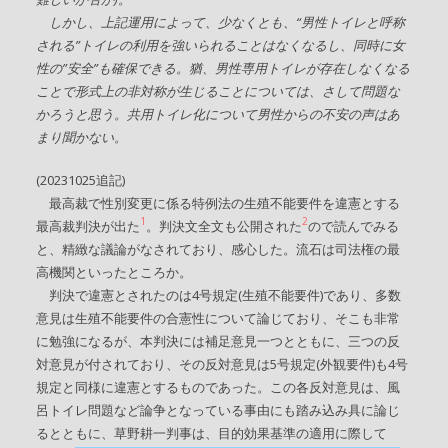
しかし、上記運用によって、少なくとも、“男性トイレと呼称
される”トイレの利用を強いられることはなくなるし、同時に女
性の”安全”も確保できる。猶、男性専用トイレが存在しなくなる
ことで形式上の非対称が生じることについては、さして問題な
かろうと思う。共用トイレ化について男性からの不安の声はあ
まり聞かない。
(20231025追記)
最高裁で性別変更に係る特例法の生殖不能要件を違憲とする
1
2
最高裁判決が出た
。判決文全文も公開された
ので読んでみる
と、精緻な議論がなされており、感心した。流石は司法権の最
高機関といったところか。
判決で違憲とされたのは4号規定(生殖不能要件)であり、多数
意見は生殖不能要件の合憲性について論じており、そこも非常
に勉強になるが、本判決には補足意見一つとともに、三つの反
対意見が付されており、その反対意見は5号規定(外観要件)も4号
規定と同様に違憲とするものであった。この各反対意見は、風
呂トイレ問題など論争となっている事由にも踏み込み具に論じ
るとともに、草野耕一判事は、目的効果基準の適用に際して