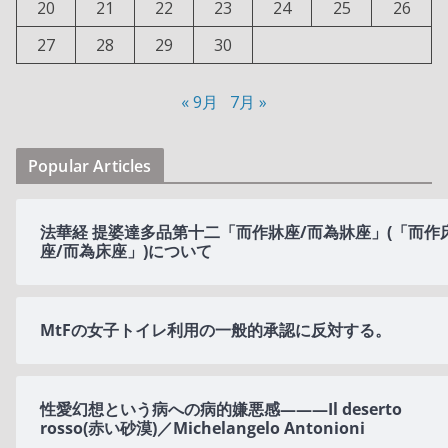
20
21
22
23
24
25
26
27
28
29
30
« 9月
7月 »
Popular Articles
法華経 提婆達多品第十二「而作牀座/而為牀座」(「而作
座/而為床座」)について
MtFの女子トイレ利用の一般的承認に反対する。
性愛幻想という病への病的嫌悪感———Il deserto
rosso(赤い砂漠)／Michelangelo Antonioni