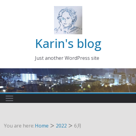
コ
ン
テ
ン
ツ
Karin's blog
へ
ス
Just another WordPress site
キ
ッ
プ
You are here:
Home
2022
6月