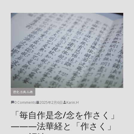
歴史,古典,仏教
0 Comments
2025年2月6日
Karin.H
「毎自作是念/念を作さく」
———法華経と「作さく」