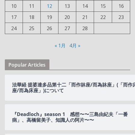
10
11
12
13
14
15
16
17
18
19
20
21
22
23
24
25
26
27
28
« 1月
4月 »
Popular Articles
法華経 提婆達多品第十二「而作牀座/而為牀座」(「而作
座/而為床座」)について
『Deadloch』season 1 感想〜〜三島由紀夫「一番
病」、高橋留美子、知識人の阿片〜〜