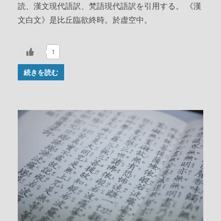
読、漢文現代語訳、梵語現代語訳を引用する。 《漢
文白文》是比丘臨欲終時。於虚空中。
1
続きを読む