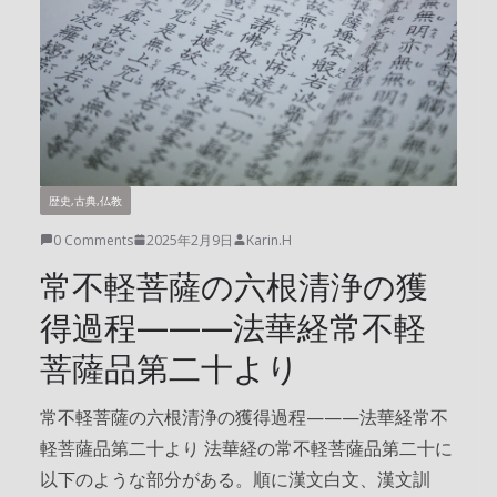
歴史,古典,仏教
0 Comments
2025年2月9日
Karin.H
常不軽菩薩の六根清浄の獲
得過程———法華経常不軽
菩薩品第二十より
常不軽菩薩の六根清浄の獲得過程———法華経常不
軽菩薩品第二十より 法華経の常不軽菩薩品第二十に
以下のような部分がある。順に漢文白文、漢文訓