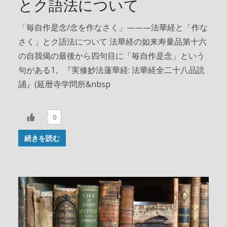
とク語法について
「毎自作是念/念を作なさく」———法華経と「作な
さく」とク語法について 法華経の如来寿量品第十六
の自我偈の最後から四句目に「毎自作是念」という
句がある1。『実修妙法蓮華経: 法華経全二十八品読
誦』(延暦寺学問所&nbsp
0
続きを読む