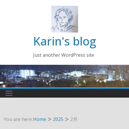
コ
ン
テ
ン
ツ
Karin's blog
へ
ス
Just another WordPress site
キ
ッ
プ
You are here:
Home
2025
2月