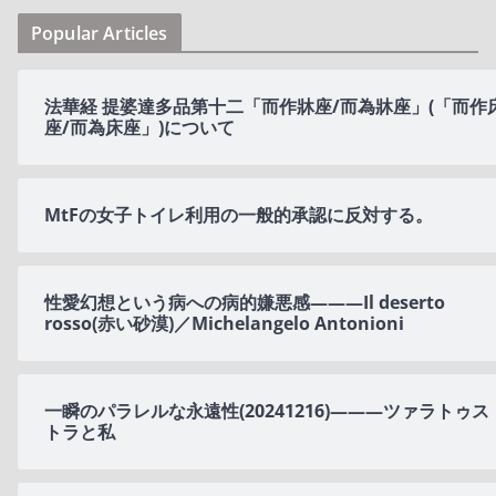
Popular Articles
法華経 提婆達多品第十二「而作牀座/而為牀座」(「而作
座/而為床座」)について
MtFの女子トイレ利用の一般的承認に反対する。
性愛幻想という病への病的嫌悪感———Il deserto
rosso(赤い砂漠)／Michelangelo Antonioni
一瞬のパラレルな永遠性(20241216)———ツァラトゥス
トラと私