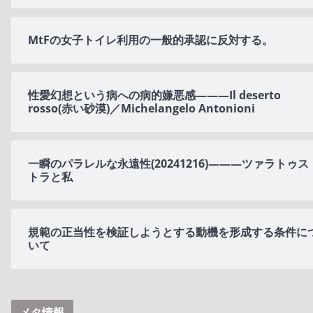
MtFの女子トイレ利用の一般的承認に反対する。
性愛幻想という病への病的嫌悪感———Il deserto
rosso(赤い砂漠)／Michelangelo Antonioni
一瞬のパラレルな永遠性(20241216)———ツァラトゥス
トラと私
規範の正当性を検証しようとする動機を形成する条件に
いて
メタ情報