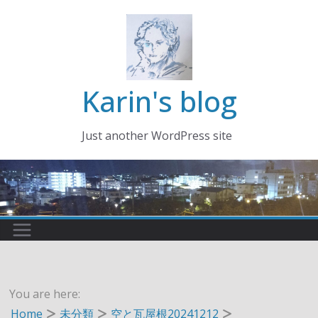
コ
ン
テ
ン
ツ
Karin's blog
へ
ス
Just another WordPress site
キ
ッ
プ
You are here:
Home
未分類
空と瓦屋根20241212