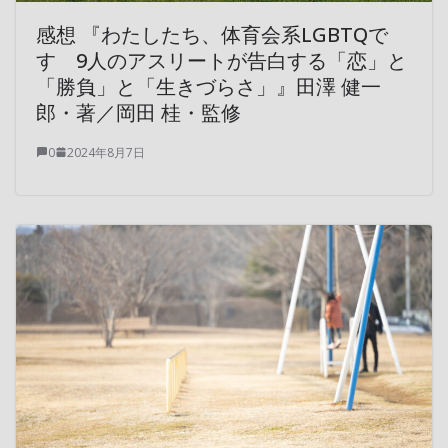
感想 『わたしたち、体育会系LGBTQで
す 9人のアスリートが告白する「恋」と
「勝負」と「生きづらさ」』田澤 健一
郎・著／岡田 桂・監修
0
2024年8月7日