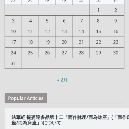
1
2
3
4
5
6
7
8
9
10
11
12
13
14
15
16
17
18
19
20
21
22
23
24
25
26
27
28
29
30
31
« 2月
Popular Articles
法華経 提婆達多品第十二「而作牀座/而為牀座」(「而作
座/而為床座」)について