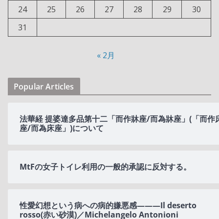
24
25
26
27
28
29
30
31
« 2月
Popular Articles
法華経 提婆達多品第十二「而作牀座/而為牀座」(「而作
座/而為床座」)について
MtFの女子トイレ利用の一般的承認に反対する。
性愛幻想という病への病的嫌悪感———Il deserto
rosso(赤い砂漠)／Michelangelo Antonioni