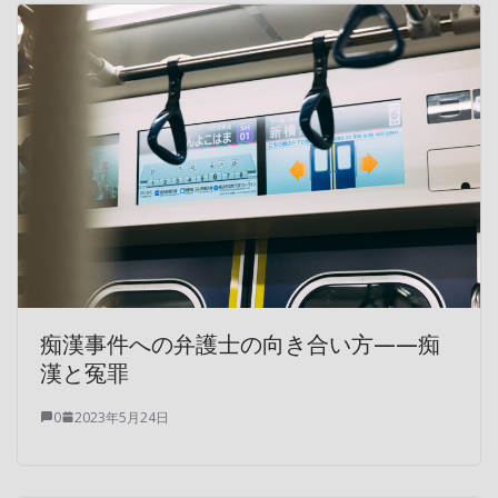
痴漢事件への弁護士の向き合い方——痴
漢と冤罪
0
2023年5月24日