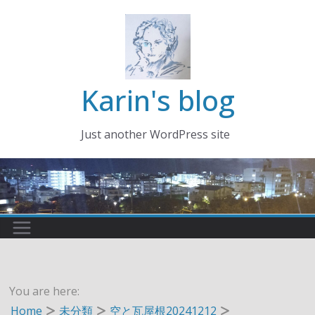
コ
ン
テ
ン
ツ
Karin's blog
へ
ス
Just another WordPress site
キ
ッ
プ
You are here:
Home
未分類
空と瓦屋根20241212