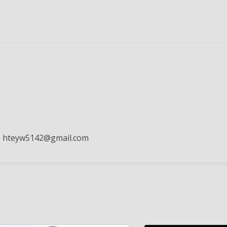
先：hteyw5142@gmail.com