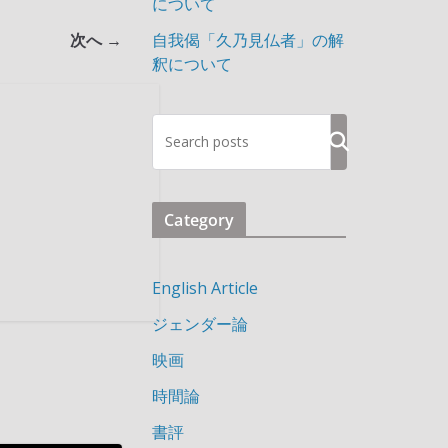
について
次へ →
自我偈「久乃見仏者」の解
釈について
検
索
Category
English Article
ジェンダー論
映画
時間論
書評