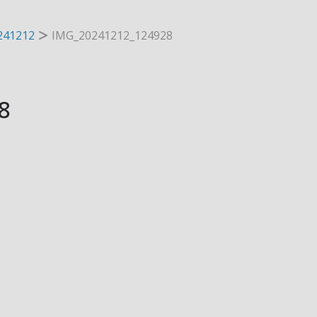
41212
IMG_20241212_124928
8