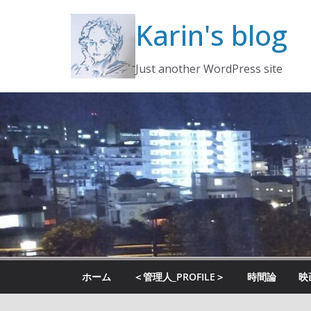
コ
Karin's blog
ン
テ
ン
Just another WordPress site
ツ
へ
ス
キ
ッ
プ
ホーム
＜管理人_PROFILE＞
時間論
映