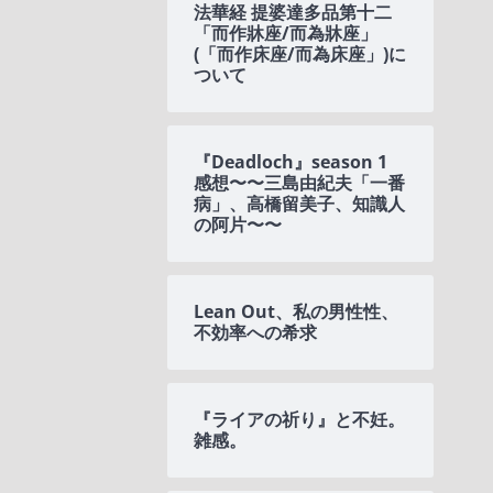
法華経 提婆達多品第十二
「而作牀座/而為牀座」
(「而作床座/而為床座」)に
ついて
『Deadloch』season 1
感想〜〜三島由紀夫「一番
病」、高橋留美子、知識人
の阿片〜〜
Lean Out、私の男性性、
不効率への希求
『ライアの祈り』と不妊。
雑感。