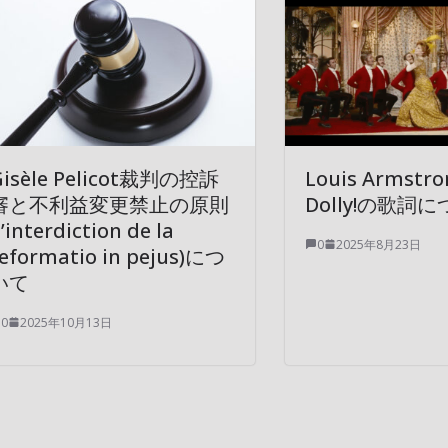
Gisèle Pelicot裁判の控訴
Louis Armstron
審と不利益変更禁止の原則
Dolly!の歌詞
l’interdiction de la
0
2025年8月23日
reformatio in pejus)につ
いて
0
2025年10月13日