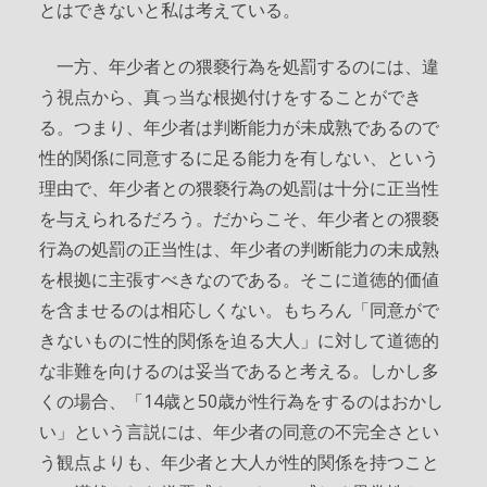
とはできないと私は考えている。
一方、年少者との猥褻行為を処罰するのには、違
う視点から、真っ当な根拠付けをすることができ
る。つまり、年少者は判断能力が未成熟であるので
性的関係に同意するに足る能力を有しない、という
理由で、年少者との猥褻行為の処罰は十分に正当性
を与えられるだろう。だからこそ、年少者との猥褻
行為の処罰の正当性は、年少者の判断能力の未成熟
を根拠に主張すべきなのである。そこに道徳的価値
を含ませるのは相応しくない。もちろん「同意がで
きないものに性的関係を迫る大人」に対して道徳的
な非難を向けるのは妥当であると考える。しかし多
くの場合、「14歳と50歳が性行為をするのはおかし
い」という言説には、年少者の同意の不完全さとい
う観点よりも、年少者と大人が性的関係を持つこと