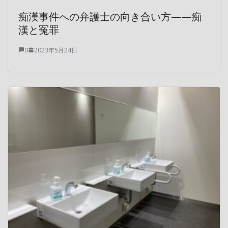
痴漢事件への弁護士の向き合い方——痴
漢と冤罪
0
2023年5月24日