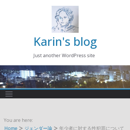
コ
ン
テ
ン
ツ
Karin's blog
へ
ス
Just another WordPress site
キ
ッ
プ
You are here:
Home
ジェンダー論
年少者に対する性犯罪について