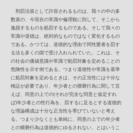
刑罰法規として許容されるものは、我々の中の多
数派の、今現在の常識や倫理観に則して、そこから
逸脱するものを処罰するものである。そして我々の
常識や道徳は、絶対的なものではなく変化するもの
である。かつては、道徳的な理由で同性愛者を罰す
る法も多くの国で受け入れられていた。これは、そ
の社会の価値意識や常識で処罰対象を定めることの
危険性を示す例である。つまり道徳性や常識を基準
に処罰対象を定めるときは、その正当性には十分な
検証が必要であり、年少者との猥褻行為に関して言
えば、同意の上での(それが完全な同意と仮定すれ
ば)年少者との性行為を、罰するに足るとする道徳的
な理論構成は十分な正当性を帯びていないと考え
る。つまり少なくとも単純に、同意の上での年少者
との猥褻行為は道徳的にゆるされない、とはいうこ