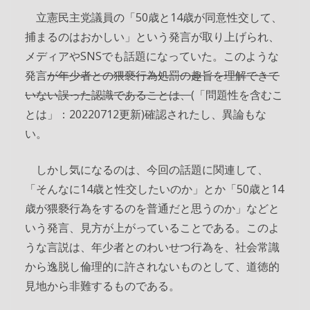
立憲民主党議員の「50歳と14歳が同意性交して、
捕まるのはおかしい」という発言が取り上げられ、
メディアやSNSでも話題になっていた。このような
発言
が年少者との猥褻行為処罰の趣旨を理解できて
いない誤った認識であることは、
(「問題性を含むこ
とは」：20220712更新)確認されたし、異論もな
い。
しかし気になるのは、今回の話題に関連して、
「そんなに14歳と性交したいのか」とか「50歳と14
歳が猥褻行為をするのを普通だと思うのか」などと
いう発言、見方が上がっていることである。このよ
うな言説は、年少者とのわいせつ行為を、社会常識
から逸脱し倫理的に許されないものとして、道徳的
見地から非難するものである。