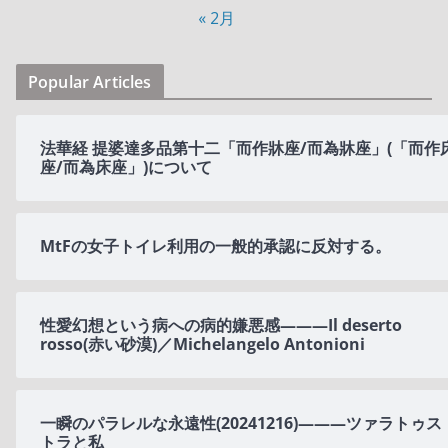
« 2月
Popular Articles
法華経 提婆達多品第十二「而作牀座/而為牀座」(「而作
座/而為床座」)について
MtFの女子トイレ利用の一般的承認に反対する。
性愛幻想という病への病的嫌悪感———Il deserto
rosso(赤い砂漠)／Michelangelo Antonioni
一瞬のパラレルな永遠性(20241216)———ツァラトゥス
トラと私