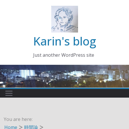
コ
ン
テ
ン
ツ
Karin's blog
へ
ス
Just another WordPress site
キ
ッ
プ
You are here:
Home
時間論