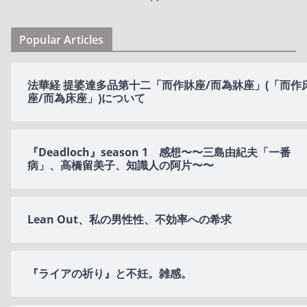
Popular Articles
法華経 提婆達多品第十二「而作牀座/而為牀座」(「而作
座/而為床座」)について
『Deadloch』season 1 感想〜〜三島由紀夫「一番
病」、高橋留美子、知識人の阿片〜〜
Lean Out、私の男性性、不効率への希求
『ライアの祈り』と不妊。雑感。