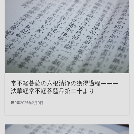
常不軽菩薩の六根清浄の獲得過程———
法華経常不軽菩薩品第二十より
0
2025年2月9日