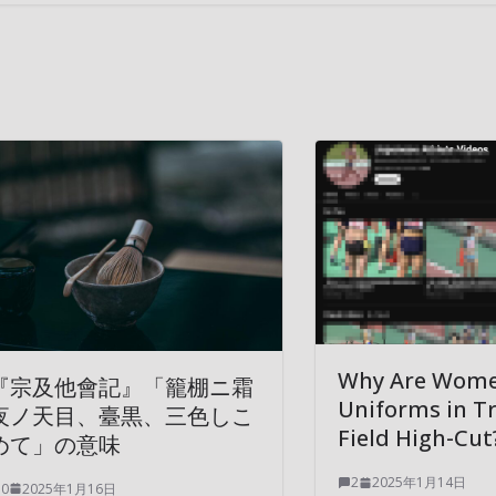
Why Are Wome
『宗及他會記』「籠棚ニ霜
Uniforms in T
夜ノ天目、臺黒、三色しこ
Field High-Cut
めて」の意味
2
2025年1月14日
0
2025年1月16日