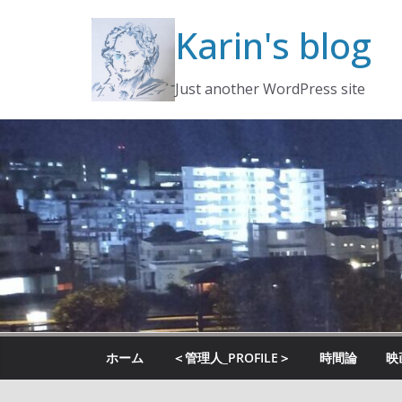
コ
Karin's blog
ン
テ
ン
Just another WordPress site
ツ
へ
ス
キ
ッ
プ
ホーム
＜管理人_PROFILE＞
時間論
映