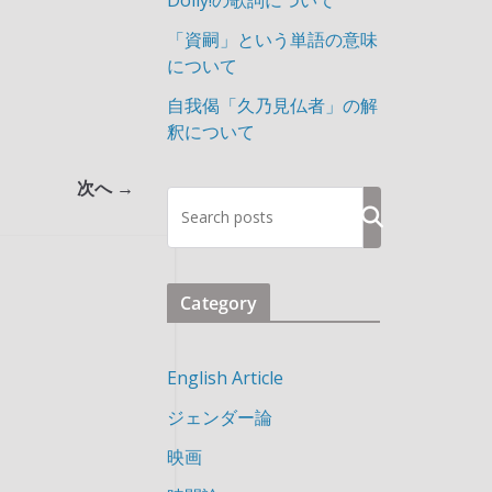
Dolly!の歌詞について
「資嗣」という単語の意味
について
自我偈「久乃見仏者」の解
釈について
次へ →
検
索
Category
English Article
ジェンダー論
映画