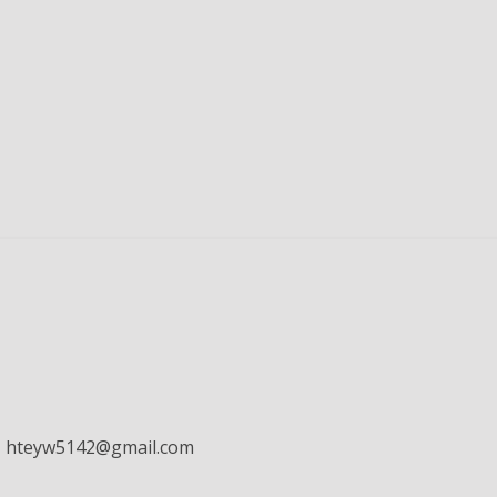
先：hteyw5142@gmail.com