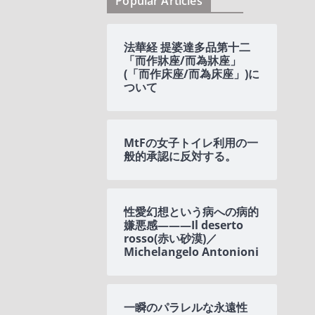
Popular Articles
法華経 提婆達多品第十二
「而作牀座/而為牀座」
(「而作床座/而為床座」)に
ついて
MtFの女子トイレ利用の一
般的承認に反対する。
性愛幻想という病への病的
嫌悪感———Il deserto
rosso(赤い砂漠)／
Michelangelo Antonioni
一瞬のパラレルな永遠性