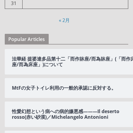
31
« 2月
Popular Articles
法華経 提婆達多品第十二「而作牀座/而為牀座」(「而作
座/而為床座」)について
MtFの女子トイレ利用の一般的承認に反対する。
性愛幻想という病への病的嫌悪感———Il deserto
rosso(赤い砂漠)／Michelangelo Antonioni