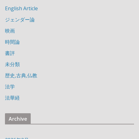
English Article
ジェンダー論
映画
時間論
書評
未分類
歴史,古典,仏教
法学
法華経
Archive