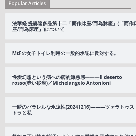
Popular Articles
法華経 提婆達多品第十二「而作牀座/而為牀座」(「而作
座/而為床座」)について
MtFの女子トイレ利用の一般的承認に反対する。
性愛幻想という病への病的嫌悪感———Il deserto
rosso(赤い砂漠)／Michelangelo Antonioni
一瞬のパラレルな永遠性(20241216)———ツァラトゥス
トラと私