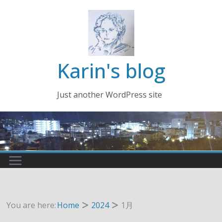
コ
ン
テ
ン
ツ
Karin's blog
へ
ス
Just another WordPress site
キ
ッ
プ
You are here:
Home
2024
1月