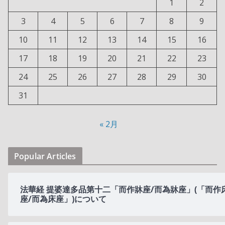
1
2
3
4
5
6
7
8
9
10
11
12
13
14
15
16
17
18
19
20
21
22
23
24
25
26
27
28
29
30
31
« 2月
Popular Articles
法華経 提婆達多品第十二「而作牀座/而為牀座」(「而作
座/而為床座」)について